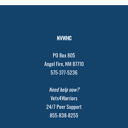
w
s
N
a
NVWHC
v
i
PO Box 805
Angel Fire, NM 87710
g
575-377-5236
a
t
Need help now?
i
Vets4Warriors
o
24/7 Peer Support
n
855-838-8255